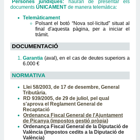
Persones jurídiques:
hauran de presentar els
documents
ÚNICAMENT
de manera telemàtica:
Telemàticament
Polsant el botó “Nova sol·licitud” situat al
final d'aquesta pàgina, per a iniciar el
trámit.
DOCUMENTACIÓ
Garantia
(aval), en el cas de deutes superiors a
6.000 €
NORMATIVA
Llei 58/2003, de 17 de desembre, General
Tributària.
RD 939/2005, de 29 de juliol, pel qual
s'aprova el Reglament General de
Recaptació
Ordenança Fiscal General de l'Ajuntament
de Picanya (impostos gestió pròpia)
Ordenança Fiscal General de la Diputació de
València (impostos cedits a la Diputació de
València)